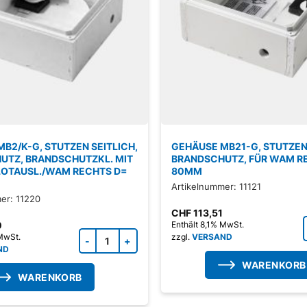
B2/K-G, STUTZEN SEITLICH,
GEHÄUSE MB21-G, STUTZEN 
UTZ, BRANDSCHUTZKL. MIT
BRANDSCHUTZ, FÜR WAM R
OTAUSL./WAM RECHTS D=
80MM
Artikelnummer: 11121
er: 11220
CHF
113,51
0
Enthält 8,1% MwSt.
Zubehörprodukt Menge
 MwSt.
zzgl.
VERSAND
ND
WARENKORB
WARENKORB