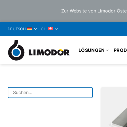
Zur Website von Limodor Öste
ZUM
DEUTSCH
CH
INHALT
SPRINGEN
LÖSUNGEN
PROD