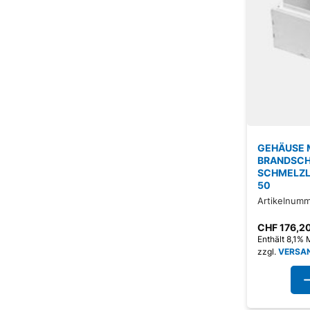
GEHÄUSE M
BRANDSCH
SCHMELZL
50
Artikelnumm
CHF
176,2
Enthält 8,1%
zzgl.
VERSA