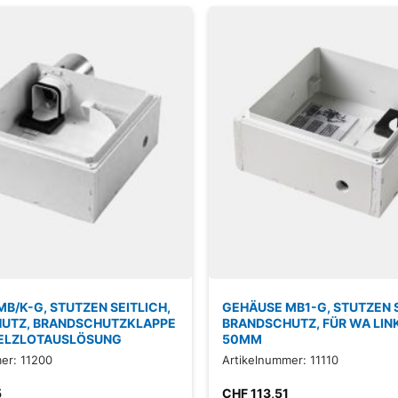
B/K-G, STUTZEN SEITLICH,
GEHÄUSE MB1-G, STUTZEN S
UTZ, BRANDSCHUTZKLAPPE
BRANDSCHUTZ, FÜR WA LINK
ELZLOTAUSLÖSUNG
50MM
er: 11200
Artikelnummer: 11110
5
CHF
113,51