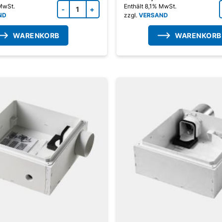
Zubehörprodukt Menge
 MwSt.
Enthält 8,1% MwSt.
ND
zzgl.
VERSAND
WARENKORB
WARENKORB