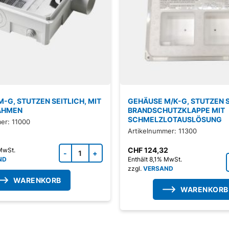
-G, STUTZEN SEITLICH, MIT
GEHÄUSE M/K-G, STUTZEN S
AHMEN
BRANDSCHUTZKLAPPE MIT
SCHMELZLOTAUSLÖSUNG
er: 11000
Artikelnummer: 11300
Zubehörprodukt Menge
CHF
124,32
 MwSt.
ND
Enthält 8,1% MwSt.
zzgl.
VERSAND
WARENKORB
WARENKORB