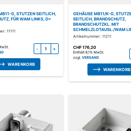
B11-G, STUTZEN SEITLICH,
GEHÄUSE MB11/K-G, STUTZ
TZ, FÜR WAM LINKS, D=
SEITLICH, BRANDSCHUTZ,
BRANDSCHUTZKL. MIT
SCHMELZLOTAUSL./WAM LI
er: 11111
Artikelnummer: 11211
Zubehörprodukt Menge
CHF
176,20
 MwSt.
ND
Enthält 8,1% MwSt.
zzgl.
VERSAND
WARENKORB
WARENKORB