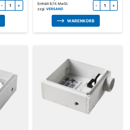
Zubehörprodukt Menge
Zubeh
Enthält 8,1% MwSt.
zzgl.
VERSAND
WARENKORB