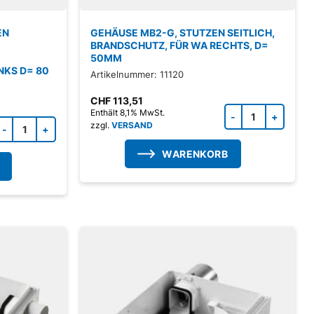
EN
GEHÄUSE MB2-G, STUTZEN SEITLICH,
BRANDSCHUTZ, FÜR WA RECHTS, D=
50MM
NKS D= 80
Artikelnummer: 11120
CHF
113,51
Zubeh
Enthält 8,1% MwSt.
Zubehörprodukt Menge
zzgl.
VERSAND
WARENKORB