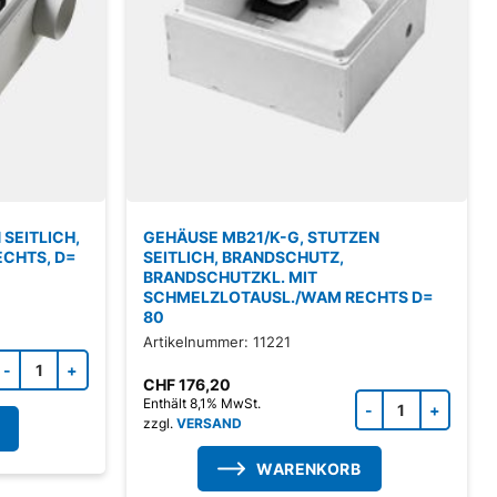
SEITLICH,
GEHÄUSE MB21/K-G, STUTZEN
ECHTS, D=
SEITLICH, BRANDSCHUTZ,
BRANDSCHUTZKL. MIT
SCHMELZLOTAUSL./WAM RECHTS D=
80
Artikelnummer: 11221
Zubehörprodukt Menge
CHF
176,20
Zubeh
Enthält 8,1% MwSt.
zzgl.
VERSAND
WARENKORB