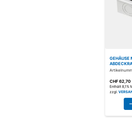
GEHÄUSE M
ABDECKR
Artikelnumm
CHF
62,70
Enthält 8,1%
zzgl.
VERSA