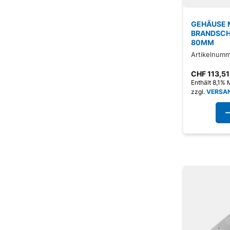
GEHÄUSE M
BRANDSCHU
80MM
Artikelnumm
CHF
113,51
Enthält 8,1%
zzgl.
VERSA