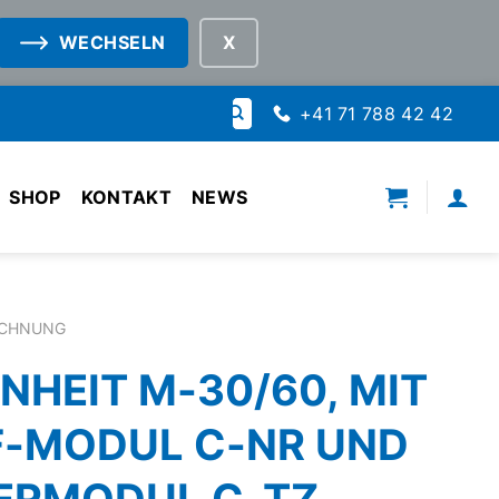
WECHSELN
Suche
+41 71 788 42 42
nach:
SHOP
KONTAKT
NEWS
ICHNUNG
NHEIT M-30/60, MIT
-MODUL C-NR UND
ERMODUL C-TZ