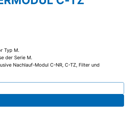
or Typ M.
se der Serie M.
klusive Nachlauf-Modul C-NR, C-TZ, Filter und
 Nachlauf-Modul C-NR und Fernsteuermodul C-TZ Menge