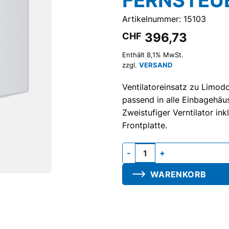
Artikelnummer: 15103
396,73
CHF
Enthält 8,1% MwSt.
zzgl.
VERSAND
Ventilatoreinsatz zu Limod
passend in alle Einbagehäu
Zweistufiger Verntilator in
Frontplatte.
Gebläseeinheit M-30/60, mit
WARENKORB