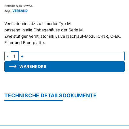
Enthält 8,1% MwSt.
zzgl.
VERSAND
Ventilatoreinsatz zu Limodor Typ M.
passend in alle Einbagehäuse der Serie M.
Zweistufiger Verntilator inklusive Nachlauf-Modul C-NR, C-EK,
Filter und Frontplatte.
Gebläseeinheit M-40/60, mit Nachlauf-Modul C-NR und Hilfsrelai
WARENKORB
TECHNISCHE DETAILS
DOKUMENTE