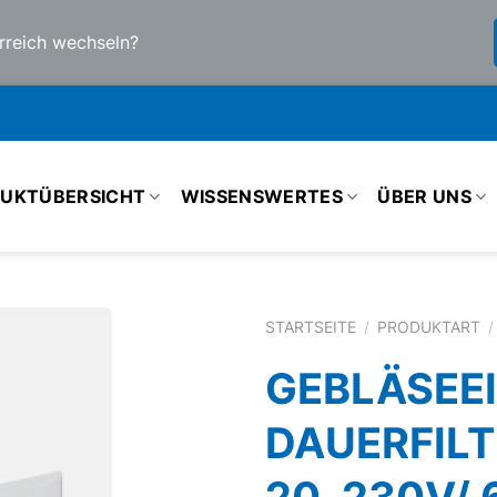
rreich wechseln?
UKTÜBERSICHT
WISSENSWERTES
ÜBER UNS
STARTSEITE
/
PRODUKTART
/
GEBLÄSEEI
DAUERFILT
20, 230V/ 