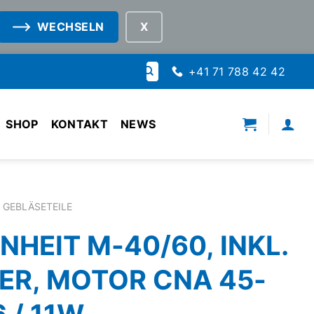
WECHSELN
Suche
+41 71 788 42 42
nach:
SHOP
KONTAKT
NEWS
GEBLÄSETEILE
NHEIT M-40/60, INKL.
ER, MOTOR CNA 45-
6 / 11W