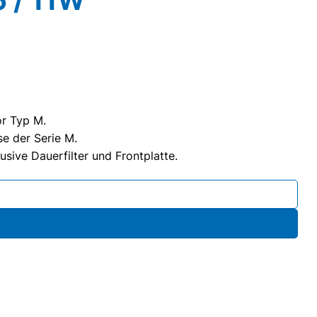
or Typ M.
se der Serie M.
lusive Dauerfilter und Frontplatte.
 Dauerfilter, Motor CNA 45-20, 230V/ 6 / 11W Menge