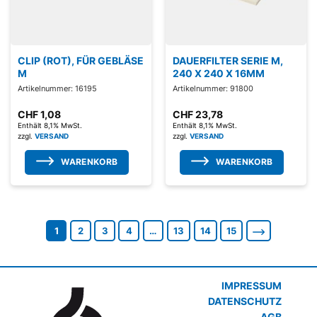
CLIP (ROT), FÜR GEBLÄSE
DAUERFILTER SERIE M,
M
240 X 240 X 16MM
Artikelnummer: 16195
Artikelnummer: 91800
CHF
1,08
CHF
23,78
Enthält 8,1% MwSt.
Enthält 8,1% MwSt.
zzgl.
VERSAND
zzgl.
VERSAND
WARENKORB
WARENKORB
1
2
3
4
…
13
14
15
IMPRESSUM
DATENSCHUTZ
AGB