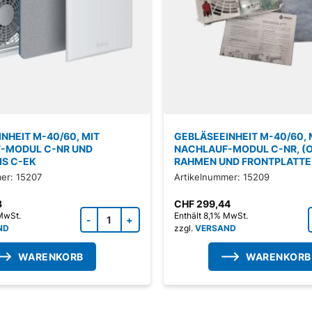
NHEIT M-40/60, MIT
GEBLÄSEEINHEIT M-40/60, 
-MODUL C-NR UND
NACHLAUF-MODUL C-NR, (
IS C-EK
RAHMEN UND FRONTPLATTE
er: 15207
Artikelnummer: 15209
3
CHF
299,44
Zubehörprodukt Menge
 MwSt.
Enthält 8,1% MwSt.
ND
zzgl.
VERSAND
WARENKORB
WARENKORB