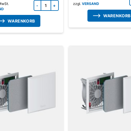
Zubehörprodukt Menge
 MwSt.
zzgl.
VERSAND
ND
WARENKORB
WARENKORB