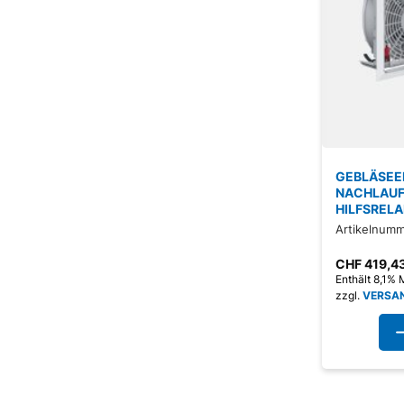
GEBLÄSEEI
NACHLAUF
HILFSRELA
Artikelnumm
CHF
419,4
Enthält 8,1%
zzgl.
VERSA