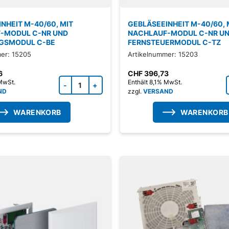
NHEIT M-40/60, MIT
GEBLÄSEEINHEIT M-40/60, 
-MODUL C-NR UND
NACHLAUF-MODUL C-NR U
GSMODUL C-BE
FERNSTEUERMODUL C-TZ
er: 15205
Artikelnummer: 15203
6
CHF
396,73
Zubehörprodukt Menge
 MwSt.
Enthält 8,1% MwSt.
ND
zzgl.
VERSAND
WARENKORB
WARENKORB