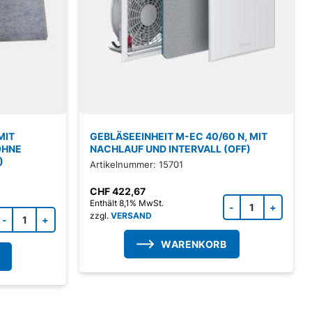
MIT
GEBLÄSEEINHEIT M-EC 40/60 N, MIT
OHNE
NACHLAUF UND INTERVALL (OFF)
)
Artikelnummer: 15701
CHF
422,67
Zubeh
Enthält 8,1% MwSt.
Zubehörprodukt Menge
zzgl.
VERSAND
WARENKORB