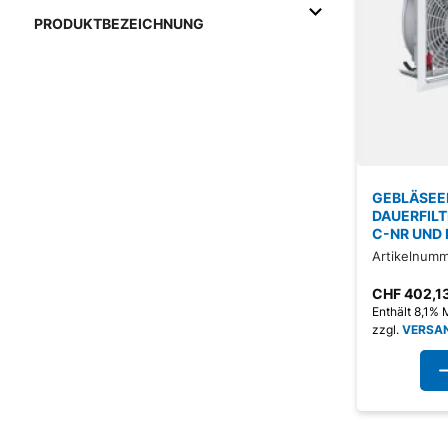
PRODUKTBEZEICHNUNG
GEBLÄSEEI
DAUERFIL
C-NR UND
Artikelnumm
CHF
402,1
Enthält 8,1%
zzgl.
VERSA