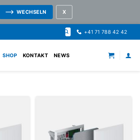
WECHSELN
Suche
+41 71 788 42 42
nach:
SHOP
KONTAKT
NEWS