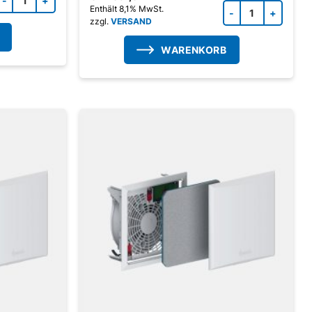
Zubeh
Enthält 8,1% MwSt.
zzgl.
VERSAND
WARENKORB