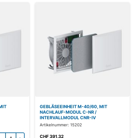
MIT
GEBLÄSEEINHEIT M-40/60, MIT
NACHLAUF-MODUL C-NR /
INTERVALLMODUL CNR-IV
Artikelnummer: 15202
Zubehörprodukt Menge
CHF
391,32