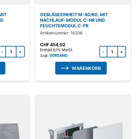
MIT
GEBLÄSEEINHEIT M-40/60, MIT
ND
NACHLAUF-MODUL C-NR UND
FEUCHTEMODUL C-FR
Artikelnummer: 15206
CHF
454,02
Zubehörprodukt Menge
Zubeh
Enthält 8,1% MwSt.
zzgl.
VERSAND
WARENKORB