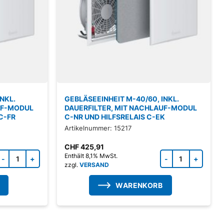
NKL.
GEBLÄSEEINHEIT M-40/60, INKL.
UF-MODUL
DAUERFILTER, MIT NACHLAUF-MODUL
C-FR
C-NR UND HILFSRELAIS C-EK
Artikelnummer: 15217
CHF
425,91
Zubehörprodukt Menge
Zubeh
Enthält 8,1% MwSt.
zzgl.
VERSAND
WARENKORB