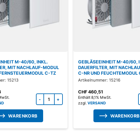
NHEIT M-40/60, INKL.
GEBLÄSEEINHEIT M-40/60, I
TER, MIT NACHLAUF-MODUL
DAUERFILTER, MIT NACHLA
 FERNSTEUERMODUL C-TZ
C-NR UND FEUCHTEMODUL 
er: 15213
Artikelnummer: 15216
3
CHF
460,51
Zubehörprodukt Menge
 MwSt.
Enthält 8,1% MwSt.
ND
zzgl.
VERSAND
WARENKORB
WARENKORB