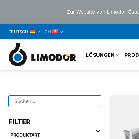
Zur Website von Limodor Öste
ZUM
DEUTSCH
CH
INHALT
SPRINGEN
LÖSUNGEN
PROD
FILTER
PRODUKTART