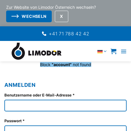
Zur Website von Limodor Österreich wechseln?
WECHSELN
ZUM
+41 71 788 42 42
INHALT
SPRINGEN
DEUTSCH
Block
"account"
not found
ANMELDEN
Erforderlich
Benutzername oder E-Mail-Adresse
*
Erforderlich
Passwort
*