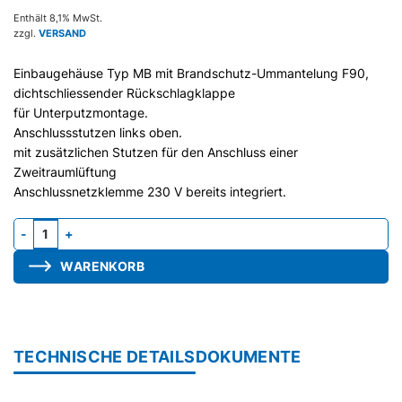
Enthält 8,1% MwSt.
zzgl.
VERSAND
Einbaugehäuse Typ MB mit Brandschutz-Ummantelung F90,
dichtschliessender Rückschlagklappe
für Unterputzmontage.
Anschlussstutzen links oben.
mit zusätzlichen Stutzen für den Anschluss einer
Zweitraumlüftung
Anschlussnetzklemme 230 V bereits integriert.
Gehäuse MB3-G, Stutzen seitlich, Brandschutz, für WA unten, D=
WARENKORB
TECHNISCHE DETAILS
DOKUMENTE