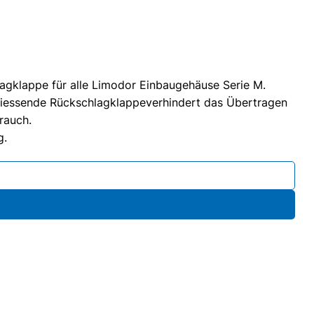
agklappe für alle Limodor Einbaugehäuse Serie M.
hliessende Rückschlagklappeverhindert das Übertragen
rauch.
g.
l. Dichtring L2 Menge