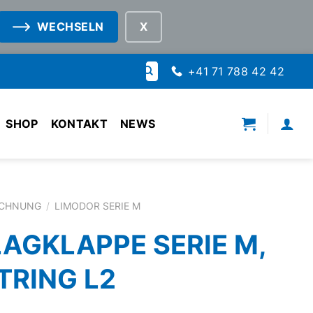
WECHSELN
Suche
+41 71 788 42 42
nach:
SHOP
KONTAKT
NEWS
ICHNUNG
/
LIMODOR SERIE M
AGKLAPPE SERIE M,
TRING L2