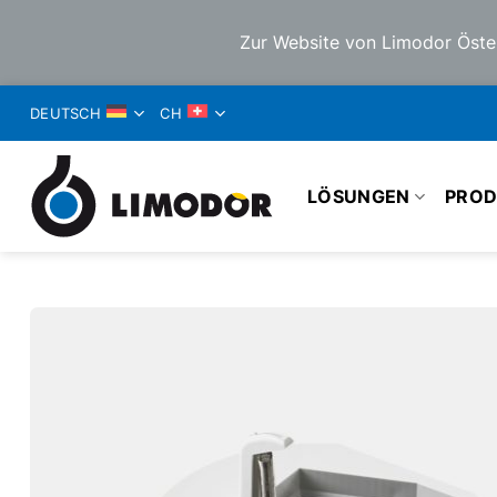
Zur Website von Limodor Öste
ZUM
DEUTSCH
CH
INHALT
SPRINGEN
LÖSUNGEN
PROD