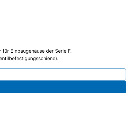
 für Einbaugehäuse der Serie F.
entilbefestigungsschiene).
mm, Klappenmass: 53 x 57mm Menge