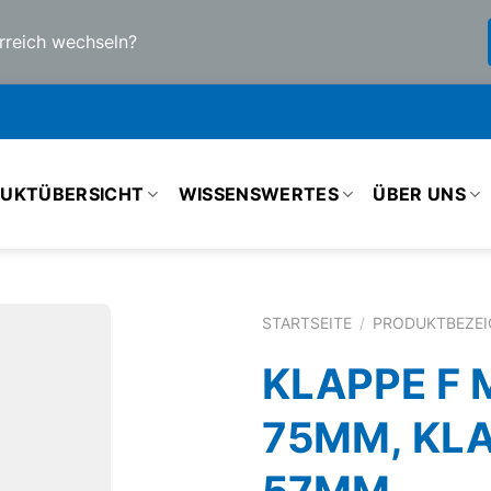
rreich wechseln?
UKTÜBERSICHT
WISSENSWERTES
ÜBER UNS
STARTSEITE
/
PRODUKTBEZE
KLAPPE F 
75MM, KLA
57MM