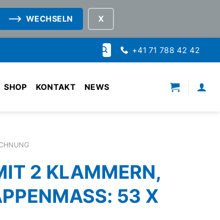
WECHSELN
Suche
+41 71 788 42 42
nach:
SHOP
KONTAKT
NEWS
ICHNUNG
MIT 2 KLAMMERN,
PPENMASS: 53 X