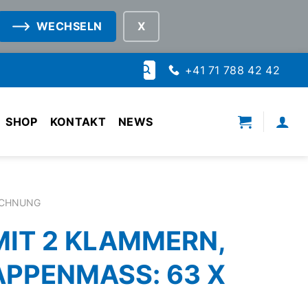
WECHSELN
Suche
+41 71 788 42 42
nach:
SHOP
KONTAKT
NEWS
ICHNUNG
MIT 2 KLAMMERN,
APPENMASS: 63 X