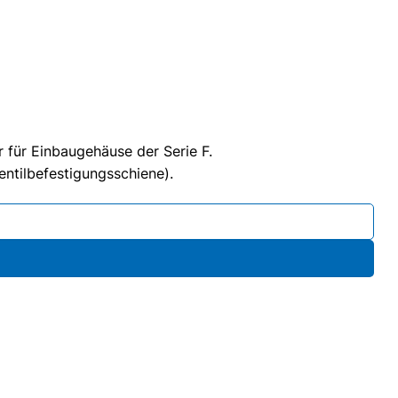
 für Einbaugehäuse der Serie F.
entilbefestigungsschiene).
0mm, Klappenmass: 63 x 67mm Menge