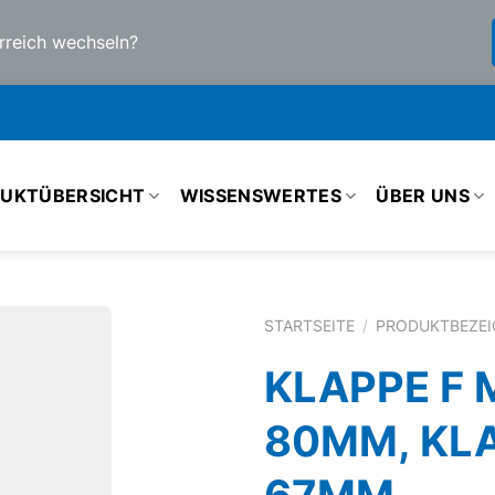
rreich wechseln?
UKTÜBERSICHT
WISSENSWERTES
ÜBER UNS
STARTSEITE
/
PRODUKTBEZE
KLAPPE F 
80MM, KL
67MM