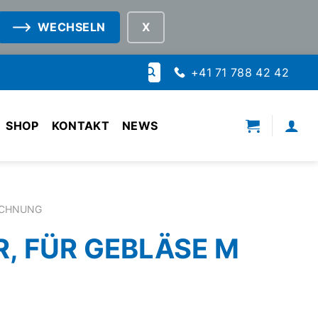
WECHSELN
Suche
+41 71 788 42 42
nach:
SHOP
KONTAKT
NEWS
ICHNUNG
, FÜR GEBLÄSE M