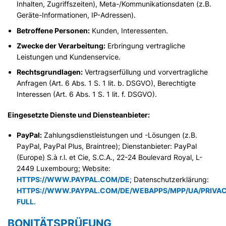
Inhalten, Zugriffszeiten), Meta-/Kommunikationsdaten (z.B.
Geräte-Informationen, IP-Adressen).
Betroffene Personen:
Kunden, Interessenten.
Zwecke der Verarbeitung:
Erbringung vertragliche
Leistungen und Kundenservice.
Rechtsgrundlagen:
Vertragserfüllung und vorvertragliche
Anfragen (Art. 6 Abs. 1 S. 1 lit. b. DSGVO), Berechtigte
Interessen (Art. 6 Abs. 1 S. 1 lit. f. DSGVO).
Eingesetzte Dienste und Diensteanbieter:
PayPal:
Zahlungsdienstleistungen und -Lösungen (z.B.
PayPal, PayPal Plus, Braintree); Dienstanbieter: PayPal
(Europe) S.à r.l. et Cie, S.C.A., 22-24 Boulevard Royal, L-
2449 Luxembourg; Website:
HTTPS://WWW.PAYPAL.COM/DE
; Datenschutzerklärung:
HTTPS://WWW.PAYPAL.COM/DE/WEBAPPS/MPP/UA/PRIVA
FULL
.
BONITÄTSPRÜFUNG