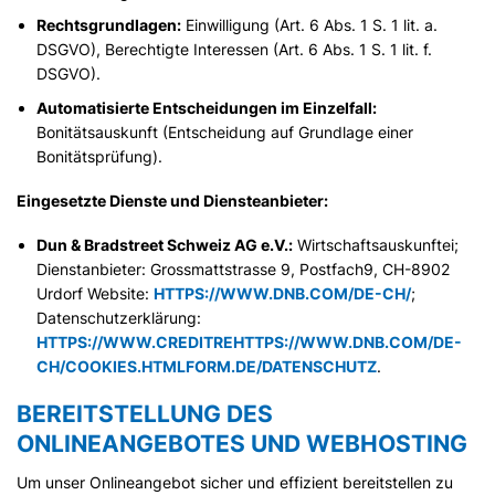
Rechtsgrundlagen:
Einwilligung (Art. 6 Abs. 1 S. 1 lit. a.
DSGVO), Berechtigte Interessen (Art. 6 Abs. 1 S. 1 lit. f.
DSGVO).
Automatisierte Entscheidungen im Einzelfall:
Bonitätsauskunft (Entscheidung auf Grundlage einer
Bonitätsprüfung).
Eingesetzte Dienste und Diensteanbieter:
Dun & Bradstreet Schweiz AG e.V.:
Wirtschaftsauskunftei;
Dienstanbieter: Grossmattstrasse 9, Postfach9, CH-8902
Urdorf Website:
HTTPS://WWW.DNB.COM/DE-CH/
;
Datenschutzerklärung:
HTTPS://WWW.CREDITREHTTPS://WWW.DNB.COM/DE-
CH/COOKIES.HTMLFORM.DE/DATENSCHUTZ
.
BEREITSTELLUNG DES
ONLINEANGEBOTES UND WEBHOSTING
Um unser Onlineangebot sicher und effizient bereitstellen zu