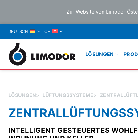
Zur Website von Limodor Öste
ZUM
DEUTSCH
CH
INHALT
SPRINGEN
LÖSUNGEN
PROD
LÖSUNGEN
>
LÜFTUNGSSYSTEME
>
ZENTRALLÜFT
ZENTRAL­LÜFTUNGS­
INTELLIGENT GESTEUERTES WOHLF