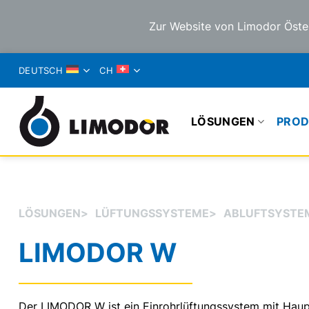
Zur Website von Limodor Öste
ZUM
DEUTSCH
CH
INHALT
SPRINGEN
LÖSUNGEN
PROD
LÖSUNGEN
>
LÜFTUNGSSYSTEME
>
ABLUFTSYSTE
LIMODOR W
Der LIMODOR W ist ein Einrohrlüftungssystem mit Hau