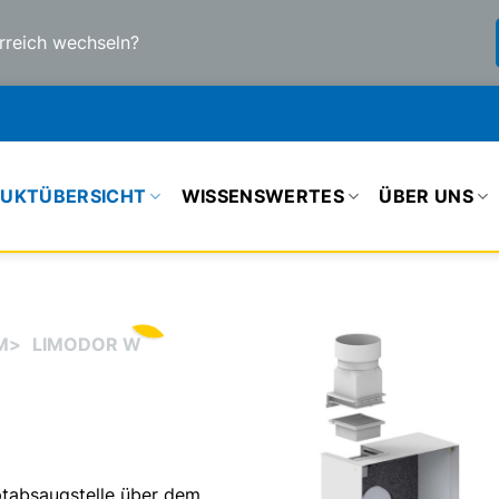
rreich wechseln?
UKTÜBERSICHT
WISSENSWERTES
ÜBER UNS
M
>
LIMODOR W
ptabsaugstelle über dem