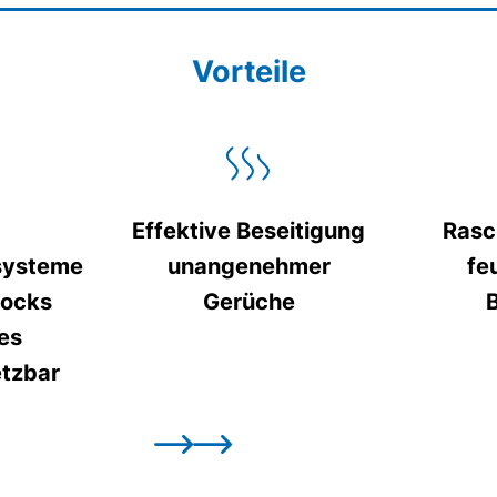
Vorteile
Effektive Beseitigung
Rasc
ssysteme
unangenehmer
fe
locks
Gerüche
es
etzbar