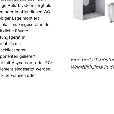
ige Abluftsystem sorgt als
en oder in öffentlichen WC
iebiger Lage montiert
hlossen. Eingesetzt in der
ätzliche Räume
tungsgerät in
enfalls mit
nschliessbaren
ponenten geliefert:
Eine bedarfsgesteu
ze mit Asynchron- oder EC-
Wohlfühlklima in 
lement eingesetzt werden.
 Filterwannen oder