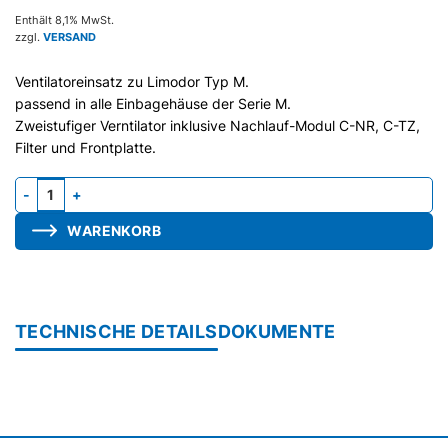
Enthält 8,1% MwSt.
zzgl.
VERSAND
Ventilatoreinsatz zu Limodor Typ M.
passend in alle Einbagehäuse der Serie M.
Zweistufiger Verntilator inklusive Nachlauf-Modul C-NR, C-TZ,
Filter und Frontplatte.
Gebläseeinheit M-40/100, mit Nachlauf-Modul C-NR und Fernste
WARENKORB
TECHNISCHE DETAILS
DOKUMENTE