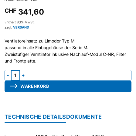
CHF
341,60
Enthält 8,1% MwSt.
zzgl.
VERSAND
Ventilatoreinsatz zu Limodor Typ M.
passend in alle Einbagehäuse der Serie M.
Zweistufiger Verntilator inklusive Nachlauf-Modul C-NR, Filter
und Frontplatte.
Gebläseeinheit M-40/60, mit Nachlauf-Modul C-NR Menge
WARENKORB
TECHNISCHE DETAILS
DOKUMENTE