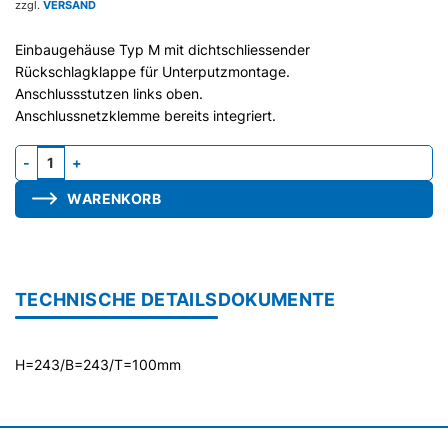
zzgl.
VERSAND
Einbaugehäuse Typ M mit dichtschliessender
Rückschlagklappe für Unterputzmontage.
Anschlussstutzen links oben.
Anschlussnetzklemme bereits integriert.
Gehäuse M-G, Stutzen seitlich, mit Abdeckrahmen Menge
WARENKORB
TECHNISCHE DETAILS
DOKUMENTE
H=243/B=243/T=100mm