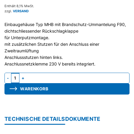
Enthält 8,1% MwSt.
zzgl.
VERSAND
Einbaugehäuse Typ MHB mit Brandschutz-Ummantelung F90,
dichtschliessender Rückschlagklappe
für Unterputzmontage.
mit zusätzlichen Stutzen für den Anschluss einer
Zweitraumlüftung
Anschlussstutzen hinten links.
Anschlussnetzklemme 230 V bereits integriert.
Gehäuse MHB3-G, Stutzen hinten, Brandschutz, für WA unten, D=
WARENKORB
TECHNISCHE DETAILS
DOKUMENTE