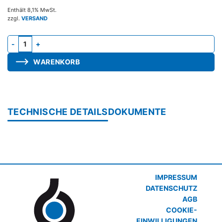
Enthält 8,1% MwSt.
zzgl.
VERSAND
Gehäuse W, Stutzen seitlich 160mm, H=338 / B=338 / T=190mm 
WARENKORB
TECHNISCHE DETAILS
DOKUMENTE
IMPRESSUM
DATENSCHUTZ
AGB
COOKIE-
EINWILLIGUNGEN