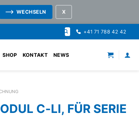
WECHSELN
Suche
+41 71 788 42 42
nach:
SHOP
KONTAKT
NEWS
ICHNUNG
DUL C-LI, FÜR SERIE