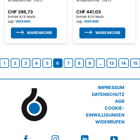
Artikelnummer: 15412
Artikelnummer: 15415
CHF
396,73
CHF
441,05
Enthält 8,1% MwSt.
Enthält 8,1% MwSt.
zzgl.
VERSAND
zzgl.
VERSAND
WARENKORB
WARENKORB
1
2
3
4
5
6
7
8
9
…
13
14
15
IMPRESSUM
DATENSCHUTZ
AGB
COOKIE-
EINWILLIGUNGEN
WIDERRUFEN