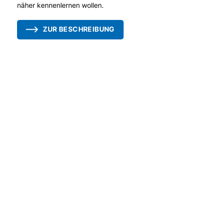
näher kennenlernen wollen.
ZUR BESCHREIBUNG
IMPRESSUM
DATENSCHUTZ
AGB
COOKIE-
EINWILLIGUNGEN
WIDERRUFEN
© LIMODOR 2026