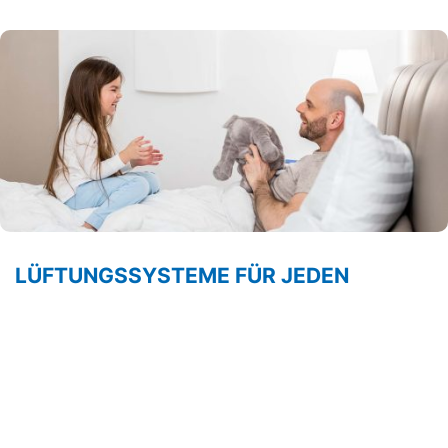
LÜFTUNGSSYSTEME FÜR JEDEN
WOHNRAUM
Wohlfühlklima für die ganze Wohnung. Rasche Entfeuchtung im
Bad. Toilettenbesuch ohne Luftanhalten oder Schimmelschutz
im Keller: Es gibt unzählige Lüftungsaufgaben. Und es gibt das
LIMODOR-Baukastensystem, das für individuelle Bedürfnisse
optimale Lösungen ermöglicht.