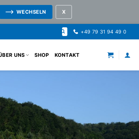
WECHSELN
Suche
+49 79 31 94 49 0
nach:
ÜBER UNS
SHOP
KONTAKT