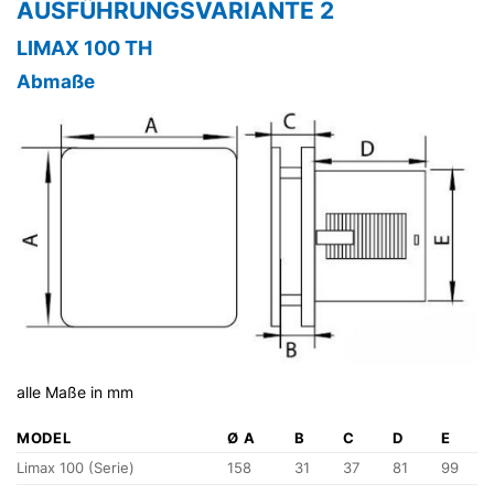
AUSFÜHRUNGSVARIANTE 2
LIMAX 100 TH
Abmaße
alle Maße in mm
MODEL
Ø A
B
C
D
E
Limax 100 (Serie)
158
31
37
81
99