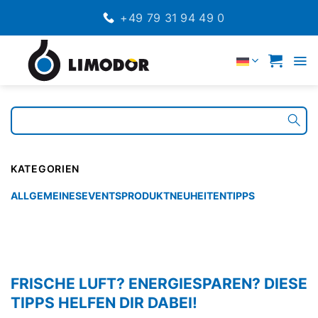
ZUM
+49 79 31 94 49 0
INHALT
SPRINGEN
DEUTSCH
KATEGORIEN
ALLGEMEINES
EVENTS
PRODUKTNEUHEITEN
TIPPS
FRISCHE LUFT? ENERGIESPAREN? DIESE
TIPPS HELFEN DIR DABEI!